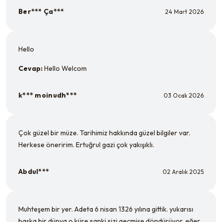
Ber*** Ça***
24 Mart 2026
Hello
Cevap:
Hello Welcom
k*** moinudh***
03 Ocak 2026
Çok güzel bir müze. Tarihimiz hakkında güzel bilgiler var.
Herkese öneririm. Ertuğrul gazi çok yakışıklı.
Abdul***
02 Aralık 2025
Muhteşem bir yer. Adeta 6 nisan 1326 yılına gittik. yukarısı
başka bir dünya o küre sanki sizi geçmişe döndürüyor. eğer