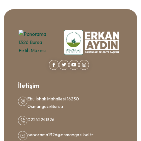
İletişim
Ebu İshak Mahallesi 16230
Osmangazi/Bursa
02242241326
panorama1326@osmangazi.bel.tr