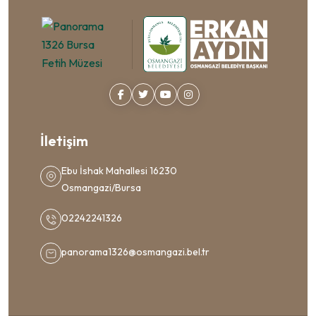
İletişim
Ebu İshak Mahallesi 16230
Osmangazi/Bursa
02242241326
panorama1326@osmangazi.bel.tr