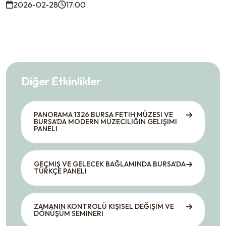
2026-02-28
17:00
Diğer Etkinlikler
PANORAMA 1326 BURSA FETIH MÜZESI VE
BURSA’DA MODERN MÜZECILIĞIN GELIŞIMI
PANELI
GEÇMIŞ VE GELECEK BAĞLAMINDA BURSA’DA
TÜRKÇE PANELI
ZAMANIN KONTROLÜ KIŞISEL DEĞIŞIM VE
DÖNÜŞÜM SEMINERI