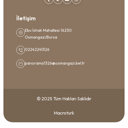
İletişim
Ebu İshak Mahallesi 16230
Osmangazi/Bursa
02242241326
panorama1326@osmangazi.bel.tr
© 2025 Tüm Hakları Saklıdır
Macroturk