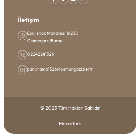
İletişim
Ebu İshak Mahallesi 16230
Osmangazi/Bursa
02242241326
panorama1326@osmangazi.bel.tr
© 2025 Tüm Hakları Saklıdır
Macroturk