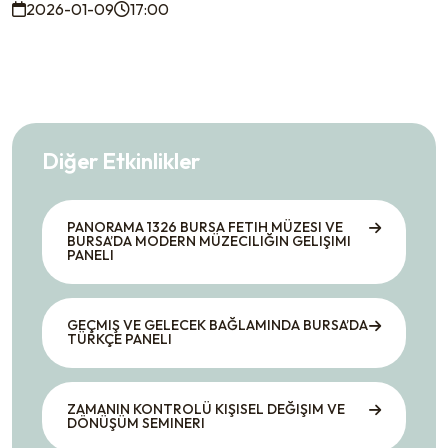
2026-01-09
17:00
Diğer Etkinlikler
PANORAMA 1326 BURSA FETIH MÜZESI VE
BURSA’DA MODERN MÜZECILIĞIN GELIŞIMI
PANELI
GEÇMIŞ VE GELECEK BAĞLAMINDA BURSA’DA
TÜRKÇE PANELI
ZAMANIN KONTROLÜ KIŞISEL DEĞIŞIM VE
DÖNÜŞÜM SEMINERI