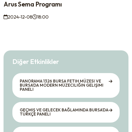
Arus Sema Programı
2024-12-08
18:00
Diğer Etkinlikler
PANORAMA 1326 BURSA FETIH MÜZESI VE
BURSA’DA MODERN MÜZECILIĞIN GELIŞIMI
PANELI
GEÇMIŞ VE GELECEK BAĞLAMINDA BURSA’DA
TÜRKÇE PANELI