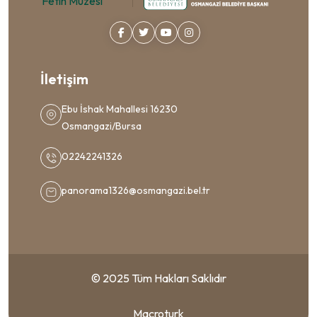
İletişim
Ebu İshak Mahallesi 16230
Osmangazi/Bursa
02242241326
panorama1326@osmangazi.bel.tr
© 2025 Tüm Hakları Saklıdır
Macroturk