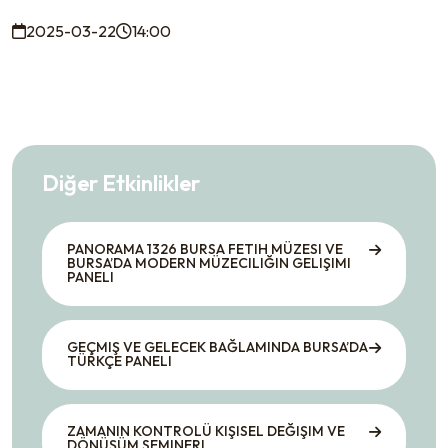
2025-03-22
14:00
Diğer Etkinlikler
PANORAMA 1326 BURSA FETIH MÜZESI VE
BURSA’DA MODERN MÜZECILIĞIN GELIŞIMI
PANELI
GEÇMIŞ VE GELECEK BAĞLAMINDA BURSA’DA
TÜRKÇE PANELI
ZAMANIN KONTROLÜ KIŞISEL DEĞIŞIM VE
DÖNÜŞÜM SEMINERI