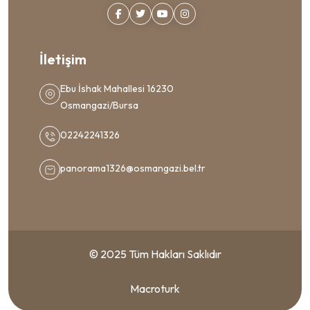
İletişim
Ebu İshak Mahallesi 16230
Osmangazi/Bursa
02242241326
panorama1326@osmangazi.bel.tr
© 2025 Tüm Hakları Saklıdır
Macroturk