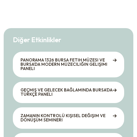
Diğer Etkinlikler
PANORAMA 1326 BURSA FETIH MÜZESI VE
BURSA’DA MODERN MÜZECILIĞIN GELIŞIMI
PANELI
GEÇMIŞ VE GELECEK BAĞLAMINDA BURSA’DA
TÜRKÇE PANELI
ZAMANIN KONTROLÜ KIŞISEL DEĞIŞIM VE
DÖNÜŞÜM SEMINERI