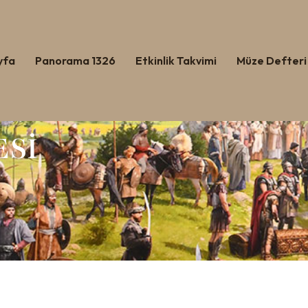
yfa
Panorama 1326
Etkinlik Takvimi
Müze Defteri
ESİ