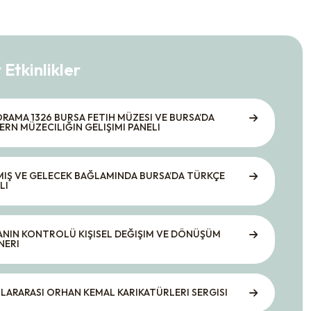
 Etkinlikler
RAMA 1326 BURSA FETIH MÜZESI VE BURSA’DA
RN MÜZECILIĞIN GELIŞIMI PANELI
IŞ VE GELECEK BAĞLAMINDA BURSA’DA TÜRKÇE
LI
NIN KONTROLÜ KIŞISEL DEĞIŞIM VE DÖNÜŞÜM
NERI
LARARASI ORHAN KEMAL KARIKATÜRLERI SERGISI