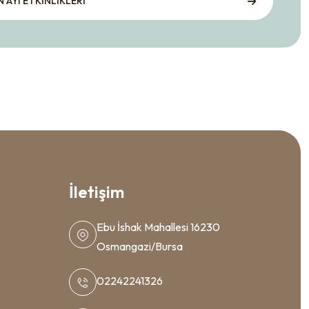
N AYI ETKİNLİKLERİ
İletişim
Ebu İshak Mahallesi 16230
Osmangazi/Bursa
02242241326