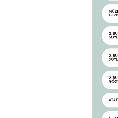
MÜZE
GEZI
2. B
SÖYL
2. B
SÖYL
2. B
GÖST
ATAT