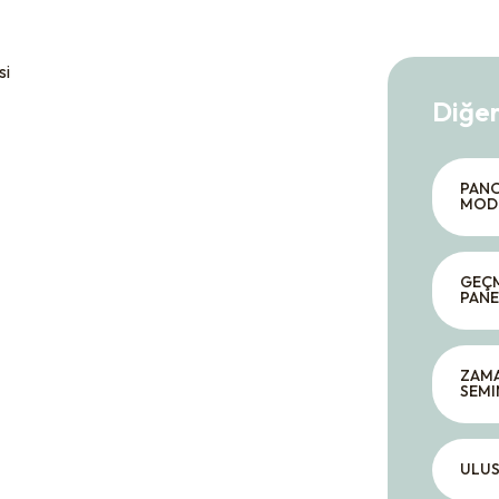
Diğer
PANO
MODE
GEÇM
PANE
ZAMA
SEMI
ULUS