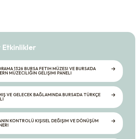
 Etkinlikler
RAMA 1326 BURSA FETIH MÜZESI VE BURSA’DA
RN MÜZECILIĞIN GELIŞIMI PANELI
IŞ VE GELECEK BAĞLAMINDA BURSA’DA TÜRKÇE
LI
NIN KONTROLÜ KIŞISEL DEĞIŞIM VE DÖNÜŞÜM
NERI