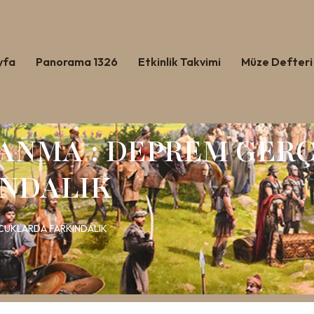
yfa
Panorama 1326
Etkinlik Takvimi
Müze Defteri
 ANMA : DEPREM GERÇ
NDALIK
OCUKLARDA FARKINDALIK