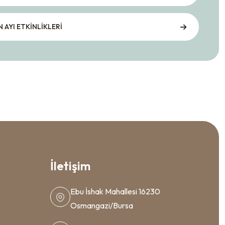
N AYI ETKİNLİKLERİ
İletişim
Ebu İshak Mahallesi 16230
Osmangazi/Bursa