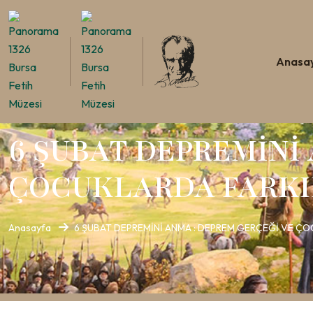
Anasa
6 ŞUBAT DEPREMİNİ
ÇOCUKLARDA FARKI
Anasayfa
6 ŞUBAT DEPREMİNİ ANMA : DEPREM GERÇEĞİ VE Ç