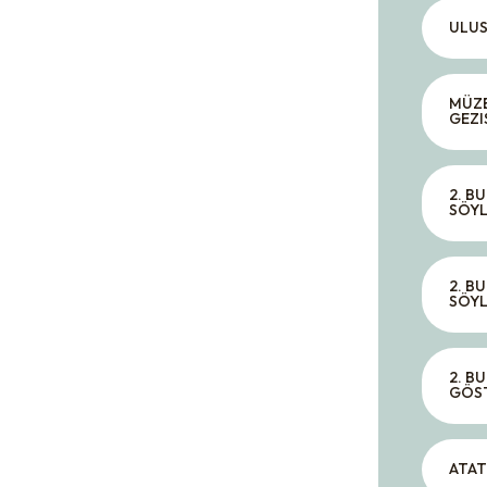
ULUS
MÜZE
GEZI
2. B
SÖYL
2. B
SÖYL
2. B
GÖST
ATAT