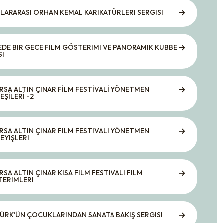
LARARASI ORHAN KEMAL KARIKATÜRLERI SERGISI
DE BIR GECE FILM GÖSTERIMI VE PANORAMIK KUBBE
SI
URSA ALTIN ÇINAR FİLM FESTİVALİ YÖNETMEN
EŞİLERİ -2
URSA ALTIN ÇINAR FILM FESTIVALI YÖNETMEN
EYIŞLERI
URSA ALTIN ÇINAR KISA FILM FESTIVALI FILM
ERIMLERI
ÜRK’ÜN ÇOCUKLARINDAN SANATA BAKIŞ SERGISI