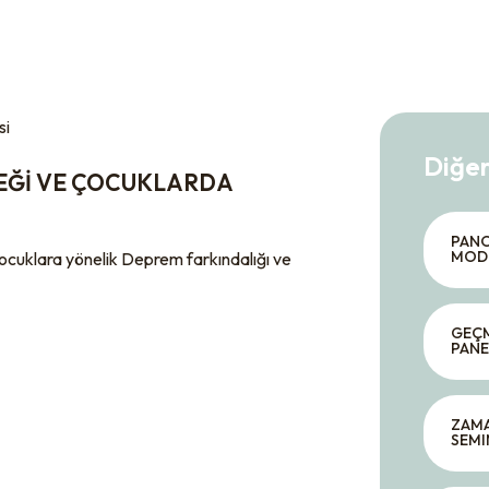
Diğer
ÇEĞİ VE ÇOCUKLARDA
PANO
MODE
klara yönelik Deprem farkındalığı ve
GEÇM
PANE
ZAMA
SEMI