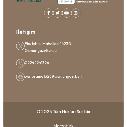
İletişim
Ebu İshak Mahallesi 16230
Osmangazi/Bursa
02242241326
panorama1326@osmangazi.bel.tr
© 2025 Tüm Hakları Saklıdır
Macroturk