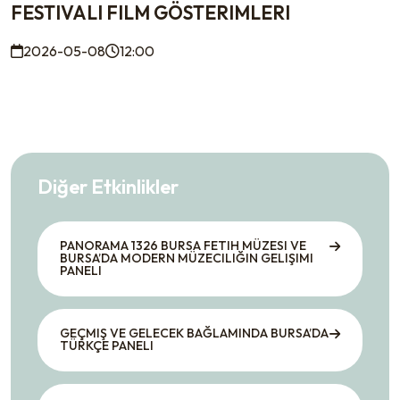
FESTIVALI FILM GÖSTERIMLERI
2026-05-08
12:00
Diğer Etkinlikler
PANORAMA 1326 BURSA FETIH MÜZESI VE
BURSA’DA MODERN MÜZECILIĞIN GELIŞIMI
PANELI
GEÇMIŞ VE GELECEK BAĞLAMINDA BURSA’DA
TÜRKÇE PANELI