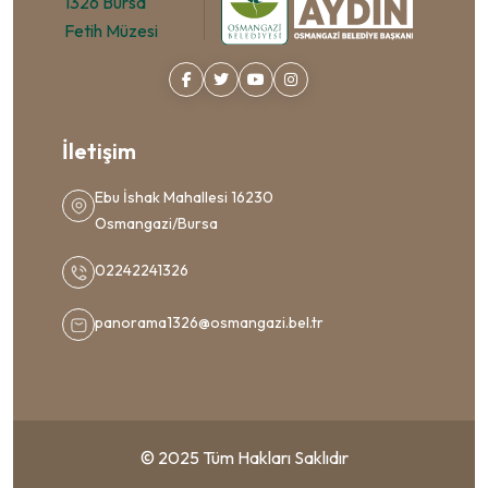
İletişim
Ebu İshak Mahallesi 16230
Osmangazi/Bursa
02242241326
panorama1326@osmangazi.bel.tr
© 2025 Tüm Hakları Saklıdır