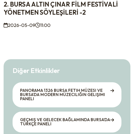
2. BURSA ALTIN ÇINAR FİLM FESTİVALİ
YÖNETMEN SÖYLEŞİLERİ -2
2026-05-09
11:00
Diğer Etkinlikler
PANORAMA 1326 BURSA FETIH MÜZESI VE
BURSA’DA MODERN MÜZECILIĞIN GELIŞIMI
PANELI
GEÇMIŞ VE GELECEK BAĞLAMINDA BURSA’DA
TÜRKÇE PANELI