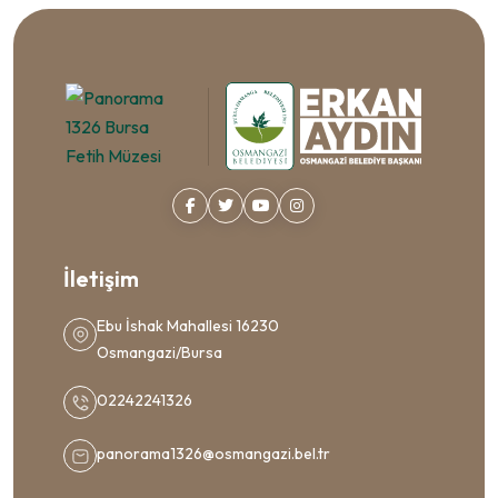
İletişim
Ebu İshak Mahallesi 16230
Osmangazi/Bursa
02242241326
panorama1326@osmangazi.bel.tr